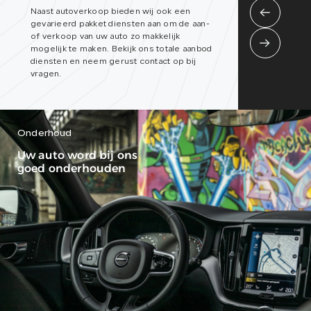
Naast autoverkoop bieden wij ook een
gevarieerd pakket diensten aan om de aan-
of verkoop van uw auto zo makkelijk
mogelijk te maken. Bekijk ons totale aanbod
diensten en neem gerust contact op bij
vragen.
Onderhoud
Uw auto word bij ons
goed onderhouden