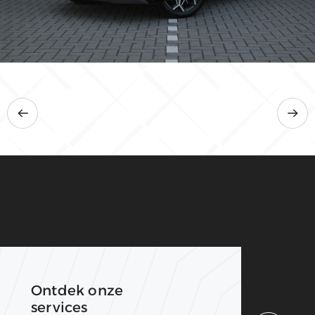
25.664 km
2022
Automaat
Hybride (Benzine)
€ 33.945
Ontdek onze
services