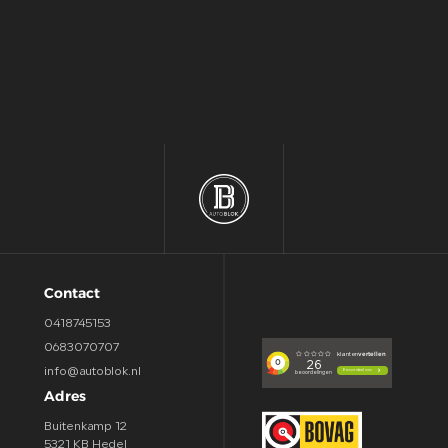
Contact
0418745153
0683070707
info@autoblok.nl
Adres
Buitenkamp 12
5321 KB Hedel